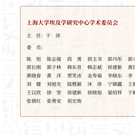
上海大学埃及学研究中心学术委员会
主​ 任：于​ 沛
委​ 员：
陈恒
陈志强
段勇
拱玉书
郭丹彤
郭
郭长刚
郭子林
韩东育
韩志斌
侯建新
黄
黄晓春
黄洋
贾笑冰
金寿福
李晓东
刘健
刘旭光
陆甦颖
沐涛
宁镇疆
王
王以欣
徐坚
徐建新
徐晓旭
晏绍祥
于
张倩红
张勇安
祝宏俊