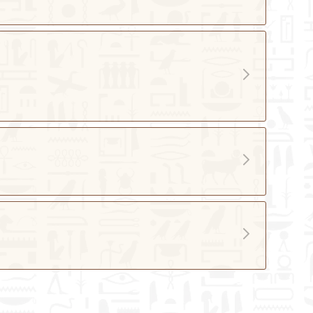
学文学院历史学系教授、博士生导师。主要研究领域
古代史、埃及学。国家社科基金重大招标项目首席专
国历史研究院“绝学”学科——上海大学埃及学学科
；在《历史研究》等刊物上发表专题论文多篇；入选
任
学社会科学成果文库；获教育部第八届高校社会科学
学哲学学士及硕士，香港中文大学宗教学博士
果二等奖、上海市第十六届哲学社会科学优秀成果一
1），上海大学文学院历史学系副教授。中国宗教学会
第四届中国出版政府奖、第六届中华优秀出版物奖、
然
洲圣经学会（SABS）执委会委员，圣经文学学会
吴玉章人文社会科学奖和第三届“日知世界史奖”二
）国际年会“处境化圣经诠释研讨会”联合主席。研
。
任
包括《希伯来圣经》研究、古代以色列史、古代近东
学历史学系讲师。北京大学历史学学士，北京大学—
合编书刊2部；在国内外研究刊物等发表论文10余
静
学联合培养博士。研究方向为古埃及史、海洋史、对
国家社科基金一般项目1项。
与物质交流史。主持国家社科基金青年项目1项。参与
学文学院历史学系副教授。湖南科技大学历史学学
年度国家社会科学基金特别委托项目《中国大百科全
北师范大学历史学硕士，复旦大学历史学博士。专攻
美术卷）第3版的编写工作，负责撰写“古埃及美术”
希
世纪史。在《历史研究》《世界历史》《史学理论研
条。成果见于《古代文明》《光明日报》等学术期刊
世界宗教研究》等专业杂志发表论文十数篇。荣获上
。