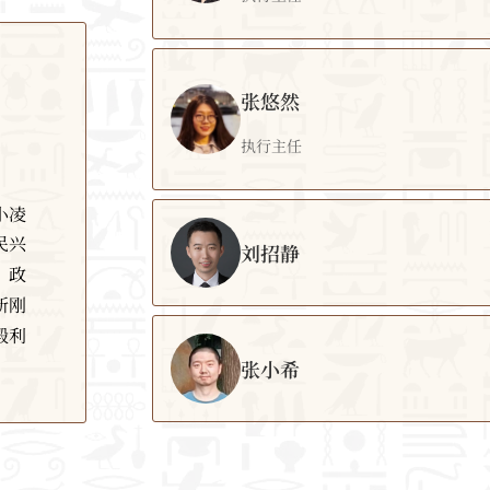
上海大
为世界
黄薇
家、中
负责人
张悠然
执行主
国家哲
执行主任
复旦大
优秀成
（201
等奖、
张悠
小凌
理事，亚
第七届
民兴
（SBL
等奖等
刘招静
执行主
李政
究兴趣
新刚
上海大
文明等。
刘招
殿利
牛津大
篇；主持
张小希
外文化
上海大
2021
士，东
书》（
张小
欧洲中
部分词
究》《
和报纸