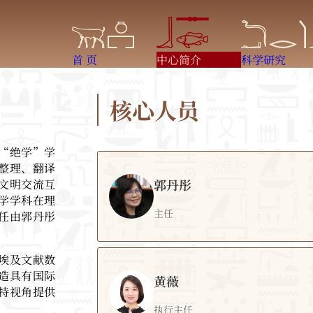
首 页
中心简介
科学研究
核心人员
“绝学”学
整理、翻译
郭丹彤
文明交流互
学学科在理
主任
任由郭丹彤
郭丹
埃及文献数
造具有国际
黄薇
主任
特视角提供
执行主任