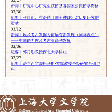
05/27
新闻｜研究中心研究生获留基委国家公派留学资格
03/30
纪要｜张绪山：布洛赫《国王神迹》对历史研究的
贡献
03/12
新闻｜埃及考古发掘为何屡有新发现（国际视点）
——中国助力埃及考古业蓬勃发展
03/06
纪要｜郭丹彤教授西北大学讲座
02/27
纪要｜法兰西学院托马斯·罗默教授圣经研究系列讲
座