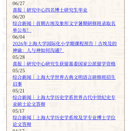
06/27
喜报｜研究中心四名博士研究生毕业
06/20
综合新闻｜首期古埃及象形文字暑期研修班录取名
单公布！
06/04
2026年上海大学国际化小学期课程预告｜古埃及的
神谕：人与神如何沟通？
05/28
喜报｜研究中心研究生获留基委国家公派留学资格
05/25
综合新闻｜上海大学世界古典文明语言研修班招生
启事
05/21
综合新闻｜上海大学历史学系世界古代中世纪史专
业硕士论文答辩
05/17
综合新闻｜上海大学历史学系埃及学专业博士学位
论文答辩
04/17