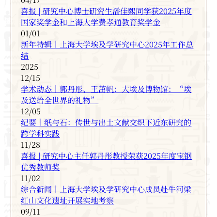
喜报 | 研究中心博士研究生潘佳熙同学获2025年度
国家奖学金和上海大学费孝通教育奖学金
01/01
新年特辑｜上海大学埃及学研究中心2025年工作总
结
2025
12/15
学术动态｜郭丹彤、王茁帆：大埃及博物馆：“埃
及送给全世界的礼物”
12/05
纪要｜纸与石：传世与出土文献交织下近东研究的
跨学科实践
11/28
喜报 | 研究中心主任郭丹彤教授荣获2025年度宝钢
优秀教师奖
11/02
综合新闻｜上海大学埃及学研究中心成员赴牛河梁
红山文化遗址开展实地考察
09/11