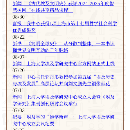
新闻｜《古代埃及文明史》获评2024-2025年度智
慧树网“在线共享精品课程”
08/30
喜报｜我中心获得1项上海市第十七届哲学社会科学
优秀成果奖
08/22
新书｜《简明全球史》：从分散到整体，一本书读
懂世界文明互动的千年脉络
08/07
新闻｜上海大学埃及学研究中心官方网站正式上线
07/20
新闻｜中心主任郭丹彤教授参加第五届“埃及历史
与埃及发展”高层论坛并向刘文鹏先生铜像献花
07/11
新闻｜上海大学埃及学研究中心成立大会暨《埃及
学研究》集刊创刊研讨会议举行
07/03
纪要｜埃及学的“绝学新声”：上海大学埃及学研
究中心成立会议纪要