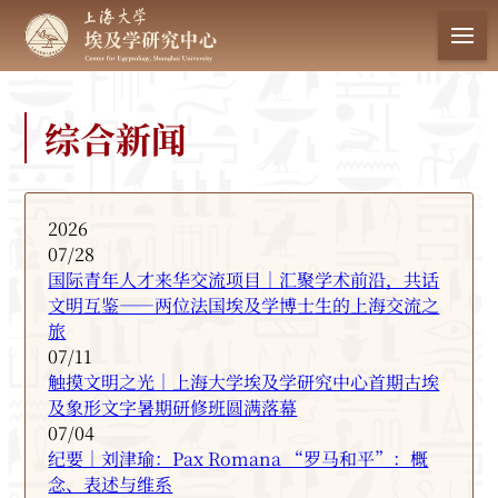
首 页
综合新闻
中心简介
科学研究
2026
07/28
国际青年人才来华交流项目｜汇聚学术前沿，共话
学术动态
文明互鉴——两位法国埃及学博士生的上海交流之
旅
集刊建设
07/11
触摸文明之光｜上海大学埃及学研究中心首期古埃
及象形文字暑期研修班圆满落幕
数据库
07/04
纪要｜刘津瑜：Pax Romana “罗马和平”：概
念、表述与维系