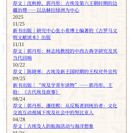
荐文｜沈秋婷、郭丹彤：古埃及第六王朝时期的边
疆治理——以达赫拉绿洲为中心
2025
11/25
新书出版｜研究中心张小希博士编著的《古罗马文
明文献读本》出版
11/11
荐文｜郭丹彤：林志纯教授的中西古典学研究及其
当代回响
10/22
荐文｜陈晓寒：古埃及新王国时期的王权对外宣传
09/25
新书出版｜“埃及学青年读物”——郭丹彤、王
晗：《古代埃及故事》
08/24
荐文｜郭丹彤、潘佳熙：从反叛者到统治者：文化
交流互动视域下埃及社会中的努比亚人
04/28
荐文｜古埃及人的航海活动与海洋想象
01/26