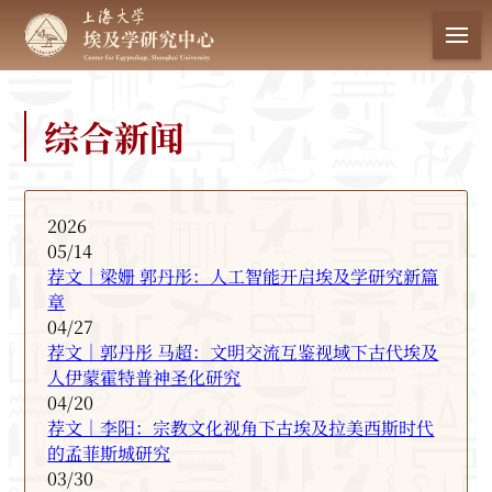
首 页
综合新闻
中心简介
科学研究
2026
05/14
荐文｜梁姗 郭丹彤：人工智能开启埃及学研究新篇
学术动态
章
04/27
集刊建设
荐文｜郭丹彤 马超：文明交流互鉴视域下古代埃及
人伊蒙霍特普神圣化研究
04/20
数据库
荐文｜李阳：宗教文化视角下古埃及拉美西斯时代
的孟菲斯城研究
03/30