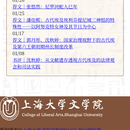
荐文｜张悠然：尼罗河蛇入巳年
01/25
荐文｜潘佳熙：古代埃及埃利芬提尼城三神组的特
殊性——以阿努克特女神及其节日为中心
01/17
荐文｜郭丹彤、沈秋婷：国家治理视野下的古代埃
及第六王朝初期州长制度改革
01/08
书评｜沈秋婷：从文献遗存透视古代埃及的法律观
念和司法实践
版权所有©
上海大学
沪ICP备0901415
沪公网安备